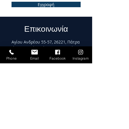
Εγγραφή
Επικοινωνία
Αγίου Ανδρέου 55-57, 26221, Πάτρα
(Είσοδος από Στοά Παπαρηγοπούλου)
Tel.
0030-2610223384
, Fax.
0030-
Phone
Email
Facebook
Instagram
2610223394
info [at] maritravel.gr